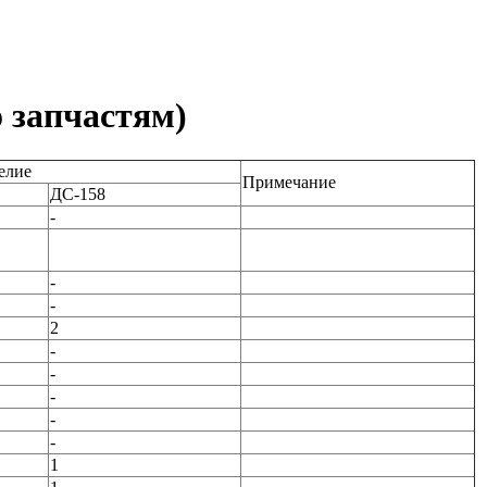
о запчастям)
елие
Примечание
ДС-158
-
-
-
2
-
-
-
-
-
1