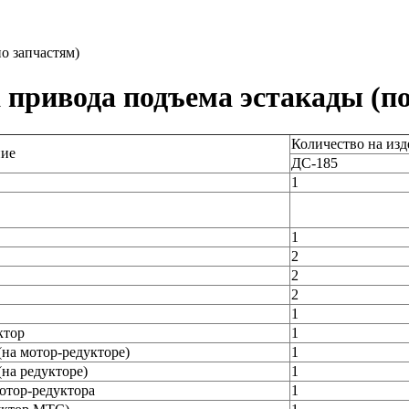
о запчастям)
а привода подъема эстакады (п
Количество на изд
ие
ДС-185
1
1
2
2
2
1
ктор
1
на мотор-редукторе)
1
на редукторе)
1
отор-редуктора
1