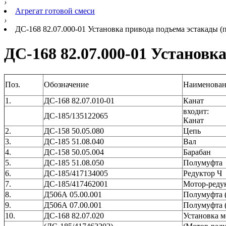
›
Агрегат готовой смеси
›
ДС-168 82.07.000-01 Установка привода подъема эстакады (п
ДС-168 82.07.000-01 Установк
Поз.
Обозначение
Наименован
1.
ДС-168 82.07.010-01
Канат
входит:
ДС-185/135122065
Канат
2.
ДС-158 50.05.080
Цепь
3.
ДС-185 51.08.040
Вал
4.
ДС-158 50.05.004
Барабан
5.
ДС-185 51.08.050
Полумуфта
6.
ДС-185/417134005
Редуктор Ч
7.
ДС-185/417462001
Мотор-реду
8.
Д506А 05.00.001
Полумуфта (
9.
Д506А 07.00.001
Полумуфта (
10.
ДС-168 82.07.020
Установка м