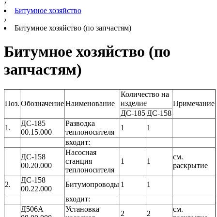
›
Битумное хозяйство
›
Битумное хозяйство (по запчастям)
Битумное хозяйство (по
запчастям)
Количество на
изделие
Поз.
Обозначение
Наименование
Примечание
ДС-185
ДС-158
ДС-185
Разводка
1.
1
1
00.15.000
теплоносителя
входит:
Насосная
ДС-158
см.
станция
1
1
00.20.000
раскрытие
теплоносителя
ДС-158
2.
Битумопроводы
1
1
00.22.000
входит:
Д506А
Установка
см.
2
2