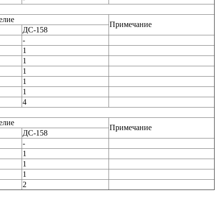
елие
Примечание
ДС-158
-
1
1
1
1
1
4
елие
Примечание
ДС-158
-
1
1
1
2