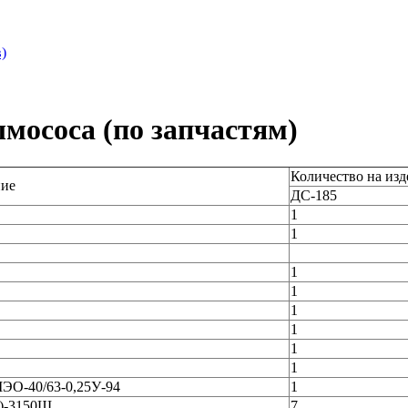
)
ымососа (по запчастям)
Количество на изд
ие
ДС-185
1
1
1
1
1
1
1
1
ЭО-40/63-0,25У-94
1
В)-3150Ш
7