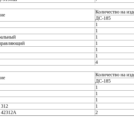
Количество на изд
ие
ДС-185
1
1
ральный
1
правляющий
1
1
1
4
Количество на изд
ие
ДС-185
1
1
1
 312
1
 42312А
2