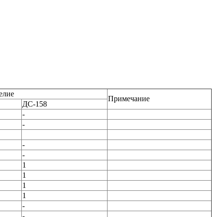
елие
Примечание
ДС-158
-
-
-
-
1
1
1
1
-
-