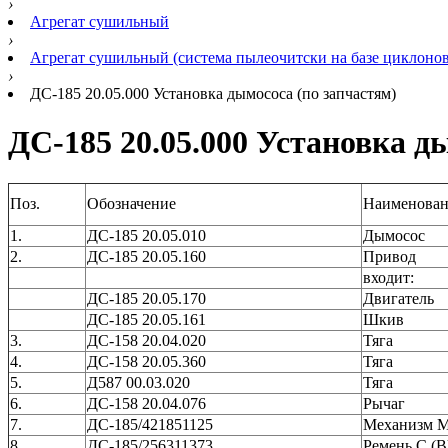
›
Агрегат сушильный
›
Агрегат сушильный (система пылеочитски на базе циклонов
›
ДС-185 20.05.000 Установка дымососа (по запчастям)
ДС-185 20.05.000 Установка д
Поз.
Обозначение
Наименован
1.
ДС-185 20.05.010
Дымосос
2.
ДС-185 20.05.160
Привод
входит:
ДС-185 20.05.170
Двигатель
ДС-185 20.05.161
Шкив
3.
ДС-158 20.04.020
Тяга
4.
ДС-158 20.05.360
Тяга
5.
Д587 00.03.020
Тяга
6.
ДС-158 20.04.076
Рычаг
7.
ДС-185/421851125
Механизм М
8.
ДС-185/256311373
Ремень С (