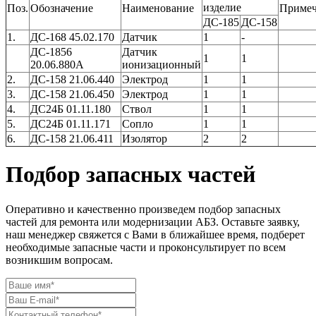
изделие
Поз.
Обозначение
Наименование
Примеч
ДС-185
ДС-158
1.
ДС-168 45.02.170
Датчик
1
-
ДС-1856
Датчик
1
1
20.06.880А
ионизационный
2.
ДС-158 21.06.440
Электрод
1
1
3.
ДС-158 21.06.450
Электрод
1
1
4.
ДС24Б 01.11.180
Ствол
1
1
5.
ДС24Б 01.11.171
Сопло
1
1
6.
ДС-158 21.06.411
Изолятор
2
2
Подбор запасных частей
Оперативно и качественно произведем подбор запасных
частей для ремонта или модернизации АБЗ. Оставьте заявку,
наш менеджер свяжется с Вами в ближайшее время, подберет
необходимые запасные части и проконсультирует по всем
возникшим вопросам.