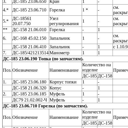
3.
ДС-185 23.06.650
Кран
1
-
см.
4.*
ДС-185 23.06.710
Горелка
1 *
-
раскры
ДС-18561
Узел
см.
5.*
1
-
20.07.750
регулирования
раскры
**
ДС-158 21.06.010
Горелка
-
1
см.
6.
ДС-168 45.02.150
Запальник
1
-
раскры
ДС-158 21.06.410
Запальник
-
1
с 1.10.9
7.
ДС-185/421213514
Манометр
1
1
ДС-185 23.06.190 Топка (по запчастям).
Количество на
изделие
Поз.
Обозначение
Наименование
Примеч
ДС-185
ДС-158
1.
ДС-185 23.06.180
Корпус топки
1
-
ДС-158 21.06.320
Копус
-
1
2.
ДС-185 23.06.185
Муфель
1
-
ДС79 21.02.002-Ч
Муфель
-
1
ДС-185 23.06.710 Горелка (по запчастям).
Количество на
изделие
Поз.
Обозначение
Наименование
Примеч
ДС-185
ДС-158