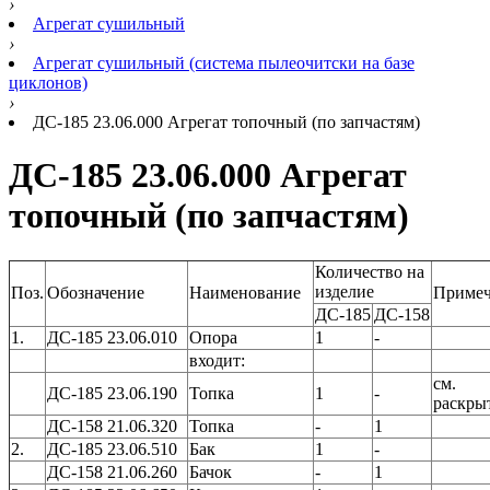
›
Агрегат сушильный
›
Агрегат сушильный (система пылеочитски на базе
циклонов)
›
ДС-185 23.06.000 Агрегат топочный (по запчастям)
ДС-185 23.06.000 Агрегат
топочный (по запчастям)
Количество на
изделие
Поз.
Обозначение
Наименование
Примеч
ДС-185
ДС-158
1.
ДС-185 23.06.010
Опора
1
-
входит:
см.
ДС-185 23.06.190
Топка
1
-
раскры
ДС-158 21.06.320
Топка
-
1
2.
ДС-185 23.06.510
Бак
1
-
ДС-158 21.06.260
Бачок
-
1