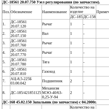
ДС-18561 20.07.750 Узел регулирования (по запчастям).
Количество на
изделие
Поз.
Обозначение
Наименование
Примеч
ДС-185
ДС-158
ДС-18561
1.
Рычаг
1
-
20.07.120
ДС-18561
2.
Вал
1
-
20.07.150
ДС-18561
3.
Рычаг
1
-
20.07.760
ДС-18561
4.
Рычаг
1
-
20.07.770
ДС-18561
5.
Тяга
1
-
20.07.780
ДС-18561
6.
Газоход
1
-
20.07.810
АЦ-8,5-225Б
7.
Подшипник
2
-
03.00.042
Механизм
8.
ДС-185/421851125
МЭО-40/63-
2
-
0,25-У-94
ДС-168 45.02.150 Запальник (по запчастям) с 04.2000г.
Количество на