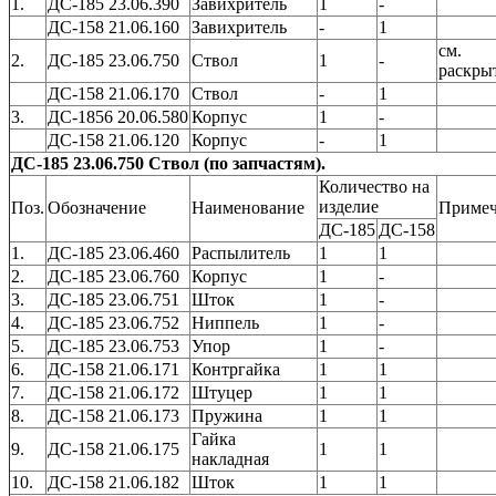
1.
ДС-185 23.06.390
Завихритель
1
-
ДС-158 21.06.160
Завихритель
-
1
см.
2.
ДС-185 23.06.750
Ствол
1
-
раскры
ДС-158 21.06.170
Ствол
-
1
3.
ДС-1856 20.06.580
Корпус
1
-
ДС-158 21.06.120
Корпус
-
1
ДС-185 23.06.750 Ствол (по запчастям).
Количество на
изделие
Поз.
Обозначение
Наименование
Примеч
ДС-185
ДС-158
1.
ДС-185 23.06.460
Распылитель
1
1
2.
ДС-185 23.06.760
Корпус
1
-
3.
ДС-185 23.06.751
Шток
1
-
4.
ДС-185 23.06.752
Ниппель
1
-
5.
ДС-185 23.06.753
Упор
1
-
6.
ДС-158 21.06.171
Контргайка
1
1
7.
ДС-158 21.06.172
Штуцер
1
1
8.
ДС-158 21.06.173
Пружина
1
1
Гайка
9.
ДС-158 21.06.175
1
1
накладная
10.
ДС-158 21.06.182
Шток
1
1