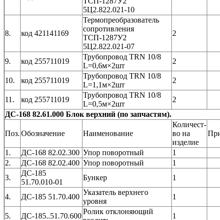
ТСП-1287У2
5Ц2.822.021-10
Термопреобразователь
сопротивления
8.
код 421141169
2
ТСП-1287У2
5Ц2.822.021-07
Трубопровод TRN 10/8
9.
код 255711019
2
L=0,6м×2шт
Трубопровод TRN 10/8
10.
код 255711019
2
L=1,1м×2шт
Трубопровод TRN 10/8
11.
код 255711019
2
L=0,5м×2шт
ДС-168 82.61.000 Блок верхний (по запчастям).
Количест-
Поз.
Обозначение
Наименование
во на
Пр
изделие
1.
ДС-168 82.02.300
Упор поворотный
1
2.
ДС-168 82.02.400
Упор поворотный
1
ДС-185
3.
Бункер
1
51.70.010-01
Указатель верхнего
4.
ДС-185 51.70.400
1
уровня
Ролик отклоняющий
5.
ДС-185..51.70.600
1