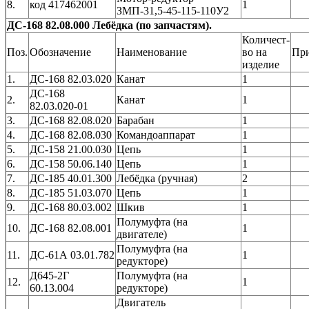
8.
код 417462001
1
ЗМП-31,5-45-115-110У2
ДС-168 82.08.000 Лебёдка (по запчастям).
Количест-
Поз.
Обозначение
Наименование
во на
Пр
изделие
1.
ДС-168 82.03.020
Канат
1
ДС-168
2.
Канат
1
82.03.020-01
3.
ДС-168 82.08.020
Барабан
1
4.
ДС-168 82.08.030
Командоаппарат
1
5.
ДС-158 21.00.030
Цепь
1
6.
ДС-158 50.06.140
Цепь
1
7.
ДС-185 40.01.300
Лебёдка (ручная)
2
8.
ДС-185 51.03.070
Цепь
1
9.
ДС-168 80.03.002
Шкив
1
Полумуфта (на
10.
ДС-168 82.08.001
1
двигателе)
Полумуфта (на
11.
ДС-61А 03.01.782
1
редукторе)
Д645-2Г
Полумуфта (на
12.
1
60.13.004
редукторе)
Двигатель