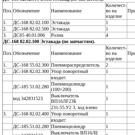
Количест-
Поз.
Обозначение
Наименование
во на
Пр
изделие
1.
ДС-168 82.02.100
Эстакада
1
2.
ДС-168 82.02.500
Эстакада
1
3.
ДС65 40.01.006
Ролик
4
ДС-168 82.02.100 Эстакада (по запчастям).
Количест-
Поз.
Обозначение
Наименование
во на
Пр
изделие
1.
ДС-168 55.02.300
Пневмораспределитель
2
2.
ДС-168 82.02.300
Упор поворотный
1
входит:
Пневмоцилиндр
ДС-185 51.02.280
1
(100×200)
Выключатель
код 342831523
1
ВП16ЛF23Б
231-55.У2 3, ход влево
3.
ДС-168 82.02.400
Упор поворотный
1
входит:
ДС-185.51.02.280
Пневмоцилиндр
1
Выключатель ВП16ЛЕ