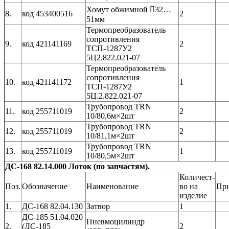
Хомут обжимной 32…
8.
код 453400516
2
51мм
Термопреобразователь
сопротивления
9.
код 421141169
2
ТСП-1287У2
5Ц2.822.021-07
Термопреобразователь
сопротивления
10.
код 421141172
1
ТСП-1287У2
5Ц.2.822.021-07
Трубопровод TRN
11.
код 255711019
2
10/80,6м×2шт
Трубопровод TRN
12.
код 255711019
2
10/81,1м×2шт
Трубопровод TRN
13.
код 255711019
1
10/80,5м×2шт
ДС-168 82.14.000 Лоток (по запчастям).
Количест-
Поз.
Обозначение
Наименование
во на
Пр
изделие
1.
ДС-168 82.04.130
Затвор
1
ДС-185 51.04.020
Пневмоцилиндр
2.
(ДС-185
2