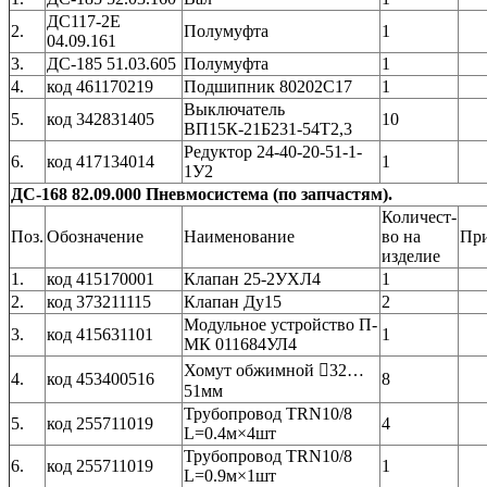
ДС117-2Е
2.
Полумуфта
1
04.09.161
3.
ДС-185 51.03.605
Полумуфта
1
4.
код 461170219
Подшипник 80202С17
1
Выключатель
5.
код 342831405
10
ВП15К-21Б231-54Т2,3
Редуктор 24-40-20-51-1-
6.
код 417134014
1
1У2
ДС-168 82.09.000 Пневмосистема (по запчастям).
Количест-
Поз.
Обозначение
Наименование
во на
Пр
изделие
1.
код 415170001
Клапан 25-2УХЛ4
1
2.
код 373211115
Клапан Ду15
2
Модульное устройство П-
3.
код 415631101
1
МК 011684УЛ4
Хомут обжимной 32…
4.
код 453400516
8
51мм
Трубопровод TRN10/8
5.
код 255711019
4
L=0.4м×4шт
Трубопровод TRN10/8
6.
код 255711019
1
L=0.9м×1шт