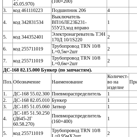
(100×200)
45.05.970)
3.
код 461110223
Подшипник 206
4
Выключатель
4.
код 342831534
ВП16ЛЕ23Б231-
1
55У23,ход вправо
Электронагреватель ТЭН
5.
код 344352401
2
170Д 10/1S220
Трубопровод TRN 10/8
6.
код 255711019
2
L=0,5м×2шт
Трубопровод TRN 10/8
7.
код 255711019
2
L=0,6м×2шт
ДС-168 82.15.000 Бункер (по запчастям).
Количест-
Поз.
Обозначение
Наименование
во на
Пр
изделие
1.
ДС-168 55.02.300
Пневмораспределитель
1
2.
ДС-168 82.05.010
Бункер
1
3.
ДС-185 51.05.060
Затвор
1
ДС-185 51.50.250
Пневмораспределитель
4.
(Д645-2Г
1
(160×400)
60.58.270)
Трубопровод TRN 10/8
5.
код 255711019
2
L=0,95мХ2шт