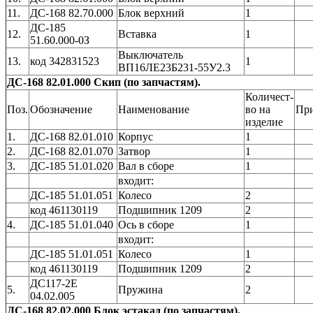
11.
ДС-168 82.70.000
Блок верхний
1
ДС-185
12.
Вставка
1
51.60.000-0З
Выключатель
13.
код 342831523
1
ВП16ЛЕ23Б231-55У2.3
ДС-168 82.01.000 Скип (по запчастям).
Количест-
Поз.
Обозначение
Наименование
во на
Пр
изделие
1.
ДС-168 82.01.010
Корпус
1
2.
ДС-168 82.01.070
Затвор
1
3.
ДС-185 51.01.020
Вал в сборе
1
входит:
ДС-185 51.01.051
Колесо
2
код 461130119
Подшипник 1209
2
4.
ДС-185 51.01.040
Ось в сборе
1
входит:
ДС-185 51.01.051
Колесо
1
код 461130119
Подшипник 1209
2
ДС117-2Е
5.
Пружина
2
04.02.005
ДС-168 82.02.000 Блок эстакад (по запчастям).