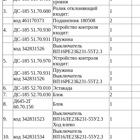
уровня
Ролик отклоняющий
3.
ДС-185 51.70.600
1
входит:
код 461170373
Подшипник 180508
2
Устройство контроля
4.
ДС-185 51.70.930
1
входит:
ДС-185 51.70.931
Пружина
1
Выключатель
код 342831526
1
ВП16РЕ23Б231-55Т2.3
Устройство контроля
5.
ДС-185 51.70.970
1
входит:
Пружина
ДС-185 51.70.931
1
Выключатель
код 342831526
1
ВП16РЕ23Б231-55Т2.3
6.
ДС-185 52.70.010
Эстакада
1
7.
ДС-185 52.70.030
Блок
2
Д645-2Г
8.
Блок
1
60.70.150
Выключатель
9.
код 342831523
ВП16ЛЕ23Б231-55У2.3
1
Ход влево
Выключатель
10.
код 342831534
ВП16ЛЕ23Б231-55У2.3
1