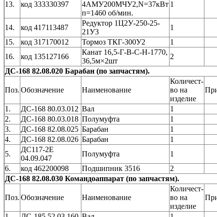
13.
код 333330397
4АМУ200МЧУ2,N=37кВт
1
п=1460 об/мин.
Редуктор 1Ц2У-250-25-
14.
код 417113487
1
21У3
15.
код 317170012
Тормоз ТКГ-300У2
1
Канат 16,5-Г-В-С-Н-1770,
16.
код 135127166
2
36,5м×2шт
ДС-168 82.08.020 Барабан (по запчастям).
Количест-
Поз.
Обозначение
Наименование
во на
Пр
изделие
1.
ДС-168 80.03.012
Вал
1
2.
ДС-168 80.03.018
Полумуфта
1
3.
ДС-168 82.08.025
Барабан
1
4.
ДС-168 82.08.026
Барабан
1
ДС117-2Е
5.
Полумуфта
1
04.09.047
6.
код 462200098
Подшипник 3516
2
ДС-168 82.08.030 Командоаппарат (по запчастям).
Количест-
Поз.
Обозначение
Наименование
во на
Пр
изделие
1.
ДС-185 52.03.160
Вал
1