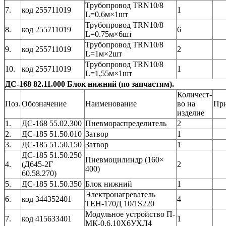
Трубопровод TRN10/8
7.
код 255711019
1
L=0.6м×1шт
Трубопровод TRN10/8
8.
код 255711019
6
L=0.75м×6шт
Трубопровод TRN10/8
9.
код 255711019
2
L=1м×2шт
Трубопровод TRN10/8
10.
код 255711019
1
L=1,55м×1шт
ДС-168 82.11.000 Блок нижний (по запчастям).
Количест-
Поз.
Обозначение
Наименование
во на
Пр
изделие
1.
ДС-168 55.02.300
Пневмораспределитель
2
2.
ДС-185 51.50.010
Затвор
1
3.
ДС-185 51.50.150
Затвор
1
ДС-185 51.50.250
Пневмоцилиндр (160×
4.
(Д645-2Г
2
400)
60.58.270)
5.
ДС-185 51.50.350
Блок нижний
1
Электронагреватель
6.
код 344352401
4
ТЕН-170Д 10/1S220
Модульное устройство П-
7.
код 415633401
1
МК-0,6.10Х6УХЛ4