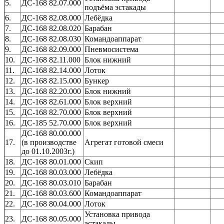
5.
ДС-168 82.07.000
подъёма эстакады
6.
ДС-168 82.08.000
Лебёдка
7.
ДС-168 82.08.020
Барабан
8.
ДС-168 82.08.030
Командоаппарат
9.
ДС-168 82.09.000
Пневмосистема
10.
ДС-168 82.11.000
Блок нижний
11.
ДС-168 82.14.000
Лоток
12.
ДС-168 82.15.000
Бункер
13.
ДС-168 82.20.000
Блок нижний
14.
ДС-168 82.61.000
Блок верхний
15.
ДС-168 82.70.000
Блок верхний
16.
ДС-185 52.70.000
Блок верхний
ДС-168 80.00.000
17.
(в производстве
Агрегат готовой смеси
до 01.10.2003г.)
18.
ДС-168 80.01.000
Скип
19.
ДС-168 80.03.000
Лебёдка
20.
ДС-168 80.03.010
Барабан
21.
ДС-168 80.03.600
Командоаппарат
22.
ДС-168 80.04.000
Лоток
Установка привода
23.
ДС-168 80.05.000
эстакады