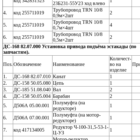
код 342831523
1
23Б231-55У23 ход влево
Трубопровод TRN 10/8
4.
код 255711019
2
0,9м×2шт
Трубопровод TRN 10/8
5.
код 255711019
4
0,7м×4шт
Трубопровод TRN 10/8
6.
код 255711019
2
0,5м×2шт
ДС-168 82.07.000 Установка привода подъёма эстакады (по
запчастям).
Количест-
Поз.
Обозначение
Наименование
во на
Пр
изделие
1.
ДС-168 82.07.010
Канат
1
2.
ДС-158 50.05.080
Цепь
1
3.
ДС-185 51.08.040
Вал
2
4.
ДС-158 50.05.004
Барабан
2
Полумуфта (на
5.
Д506А 05.00.001
1
редукторе)
Полумуфта (на мотор-
6.
Д506А 07.00.001
1
редукторе)
Редуктор Ч-100-31,5-53-1-
7.
код 417134005
1
Ц-УЗ
Мотор-редуктор