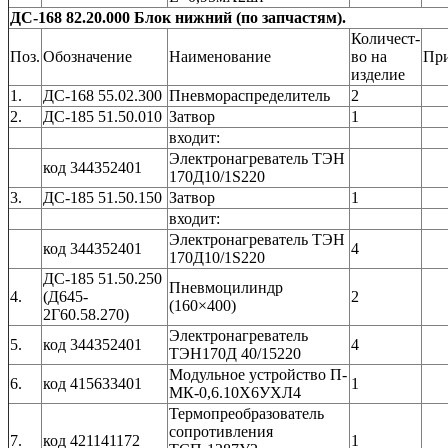
ДС-168 82.20.000 Блок нижний (по запчастям).
Количест-
Поз.
Обозначение
Наименование
во на
Пр
изделие
1.
ДС-168 55.02.300
Пневмораспределитель
2
2.
ДС-185 51.50.010
Затвор
1
входит:
Электронагреватель ТЭН
код 344352401
170Д10/1S220
3.
ДС-185 51.50.150
Затвор
1
входит:
Электронагреватель ТЭН
код 344352401
4
170Д10/1S220
ДС-185 51.50.250
Пневмоцилиндр
4.
(Д645-
2
(160×400)
2Г60.58.270)
Электронагреватель
5.
код 344352401
4
ТЭН170Д 40/15220
Модульное устройство П-
6.
код 415633401
1
МК-0,6.10Х6УХЛ4
Термопреобразователь
сопротивления
7.
код 421141172
1