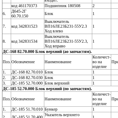
входит:
код 461170373
Подшипник 180508
2
Д645-2Г
6.
Блок
1
60.70.150
Выключатель
7.
код 342831523
ВП16ЛЕ23Б231-55У2.3
1
Ход влево
Выключатель
8.
код 342831534
ВП16ЛЕ23Б231-55У2.3,
1
Ход вправо
ДС-168 82.70.000 Блок верхний (ао запчастям).
Количест-
Поз.
Обозначение
Наименование
во на
Пр
изделие
1.
ДС-168 82.70.010
Блок
1
2.
ДС-168 82.70.030
Блок
1
3.
ДС-185 52.70.000
Блок верхний
1
ДС-185 52.70.000 Блок верхний (по запчастям).
Количест-
Поз.
Обозначение
Наименование
во на
Пр
изделие
1.
ДС-185 51.70.010
Бункер
1
Указатель верхнего
2.
ДС-185 51.70.400
1