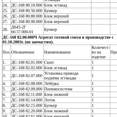
24.
ДС-168 80.10.000
Блок эстакад
25.
ДС-168 80.50.000
Бункер
26.
ДС-168 80.80.000
Блок верхний
27.
ДС-168 80.90.000
Блок верхний
Д645-2Г
28.
Бункер
60.57.000-01
ДС-168 82.00.000Ч Агрегат готовой смеси в производстве с
01.10.2003г. (по запчастям).
Количест-
Поз.
Обозначение
Наименование
во на
Пр
изделие
1.
ДС-168 82.01.000
Скип
1
2.
ДС-168 82.02.000
Блок эстакад
1
Установка привода
3.
ДС-168 82.07.000
1
подъёма эстакады
4.
ДС-168 82.08.000
Лебёдка
1
5.
ДС-168 82.09.000
Пневмосистема
1
6.
ДС-168 82.11.000
Блок нижний
1
7.
ДС-168 82.14.000
Лоток
1
8.
ДС-168 82.15.000
Бункер
1
9.
ДС-168 82.20.000
Блок нижний
1
10.
ДС-168 82.61.000
Блок верхний
1