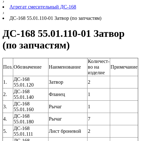
›
Агрегат смесительный ДС-168
›
ДС-168 55.01.110-01 Затвор (по запчастям)
ДС-168 55.01.110-01 Затвор
(по запчастям)
Количест-
Поз.
Обозначение
Наименование
во на
Примечание
изделие
ДС-168
1.
Затвор
2
55.01.120
ДС-168
2.
Фланец
1
55.01.140
ДС-168
3.
Рычаг
1
55.01.160
ДС-168
4.
Рычаг
7
55.01.180
ДС-168
5.
Лист броневой
2
55.01.111
ДС-168