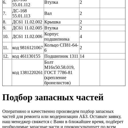
6.
Втулка
2
55.01.112
ДС-168
7.
Вал
2
55.01.113
8.
ДС61 11.02.002
Крышка
2
9.
ДС61 11.02.005
Втулка
2
Корпус
10.
ДС61 11.02.006
4
подшипника
Кольцо СП81-64-
11.
код 9816121067
2
6
12.
код 461130155
Подшипник 1311
14
Болт
М16х50.58.019,
код 1381220261
ГОСТ 7786-81
(крепление
бронелистов)
Подбор запасных частей
Оперативно и качественно произведем подбор запасных
частей для ремонта или модернизации АБЗ. Оставьте заявку,
наш менеджер свяжется с Вами в ближайшее время, подберет
необходимые запасные части и проконсультирует по всем