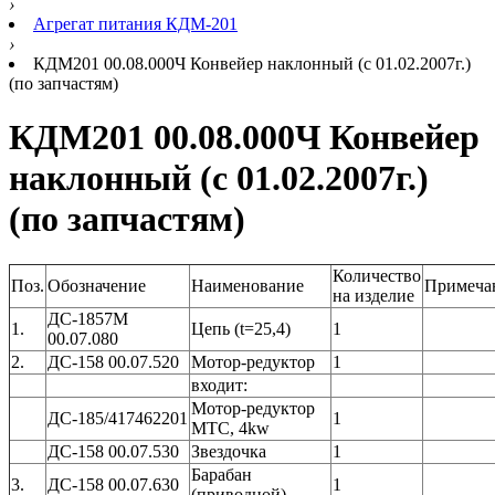
›
Агрегат питания КДМ-201
›
КДМ201 00.08.000Ч Конвейер наклонный (с 01.02.2007г.)
(по запчастям)
КДМ201 00.08.000Ч Конвейер
наклонный (с 01.02.2007г.)
(по запчастям)
Количество
Поз.
Обозначение
Наименование
Примеча
на изделие
ДС-1857М
1.
Цепь (t=25,4)
1
00.07.080
2.
ДС-158 00.07.520
Мотор-редуктор
1
входит:
Мотор-редуктор
ДС-185/417462201
1
МТС, 4kw
ДС-158 00.07.530
Звездочка
1
Барабан
3.
ДС-158 00.07.630
1
(приводной)