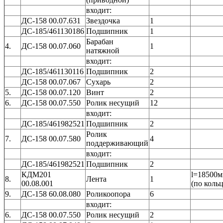
входит:
ДС-158 00.07.631
Звездочка
1
ДС-185/461130186
Подшипник
1
Барабан
4.
ДС-158 00.07.060
1
натяжной
входит:
ДС-185/461130116
Подшипник
2
ДС-158 00.07.067
Сухарь
2
5.
ДС-158 00.07.120
Винт
2
6.
ДС-158 00.07.550
Ролик несущий
12
входит:
ДС-185/461982521
Подшипник
2
Ролик
7.
ДС-158 00.07.580
4
поддерживающий
входит:
ДС-185/461982521
Подшипник
2
КДМ201
l=18500
8.
Лента
1
00.08.001
(по кольц
9.
ДС-158 60.08.080
Роликоопора
6
входит:
6.
ДС-158 00.07.550
Ролик несущий
2