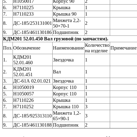
5.
Н1050017
Корпус 90
2
6.
Н7110225
Крышка
1
7.
Н7110233
Крышка 90
1
Манжета 2,2-
8.
ДС-185/253131001
2
50×70-1
9.
ДС-185/461130186
Подшипник
2
КДМ201 52.01.450 Вал грузовой (по запчастям).
Количество
Поз.
Обозначение
Наименование
Примечание
на изделие
КДМ201
1.
Звездочка
1
52.01.460
КДМ201
2.
Вал
1
52.01.451
3.
ДС-61А 02.01.021
Звездочка
1
4.
Н1050019
Корпус 110
1
5.
Н1050057
Корпус 110
1
6.
Н7110226
Крышка
1
7.
Н7110252
Крышка 110
3
Манжета 1,2-
8.
ДС-185/925313110
3
65×90-1
9.
ДС-185/461130188
Подшипник
2