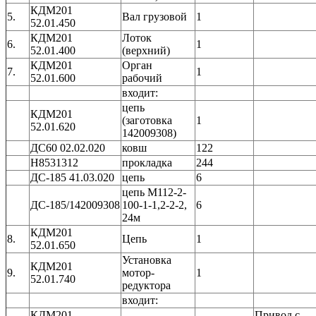
КДМ201
5.
Вал грузовой
1
52.01.450
КДМ201
Лоток
6.
1
52.01.400
(верхний)
КДМ201
Орган
7.
1
52.01.600
рабочий
входит:
цепь
КДМ201
(заготовка
1
52.01.620
142009308)
ДС60 02.02.020
ковш
122
Н8531312
прокладка
244
ДС-185 41.03.020
цепь
6
цепь М112-2-
ДС-185/142009308
100-1-1,2-2-2,
6
24м
КДМ201
8.
Цепь
1
52.01.650
Установка
КДМ201
9.
мотор-
1
52.01.740
редуктора
входит:
КДМ201
Привод с