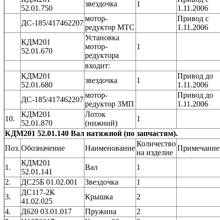
звездочка
1
52.01.750
1.11.2006
мотор-
Привод с
ДС-185/417462207
редуктор МТС
1.11.2006
Установка
КДМ201
мотор-
1
52.01.670
редуктора
входит:
КДМ201
Привод до
звездочка
1
52.01.680
1.11.2006
мотор-
Привод до
ДС-185/417462207
редуктор 3МП
1.11.2006
КДМ201
Лоток
10.
1
52.01.870
(нижний)
КДМ201 52.01.140 Вал натяжной (по запчастям).
Количество
Поз.
Обозначение
Наименование
Примечание
на изделие
КДМ201
1.
Вал
1
52.01.141
2.
ДС25Б 01.02.001
Звездочка
1
ДС117-2К
3.
Крышка
2
41.02.025
4.
Д620 03.01.017
Пружина
2