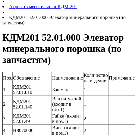
›
Агрегат смесительный КДМ-201
›
КДМ201 52.01.000 Элеватор минерального порошка (по
запчастям)
КДМ201 52.01.000 Элеватор
минерального порошка (по
запчастям)
Количество
Поз.
Обозначение
Наименование
Примечание
на изделие
КДМ201
1.
Башмак
1
52.01.010
Вал натяжной
КДМ201
2.
(входит в
1
52.01.140
поз.1)
КДМ201
Гайка (входит
3.
2
52.01.491
в поз.1)
Винт (входит
4.
Н8070006
2
в поз.1)