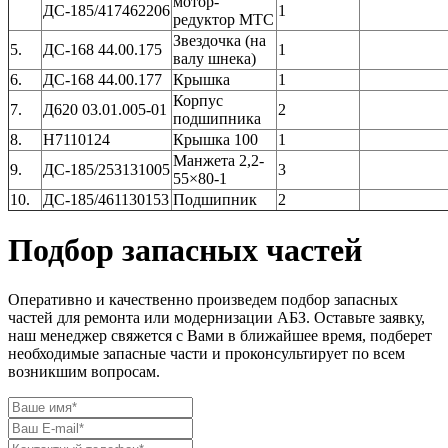
мотор-
ДС-185/417462206
1
редуктор МТС
Звездочка (на
5.
ДС-168 44.00.175
1
валу шнека)
6.
ДС-168 44.00.177
Крышка
1
Корпус
7.
Д620 03.01.005-01
2
подшипника
8.
Н7110124
Крышка 100
1
Манжета 2,2-
9.
ДС-185/253131005
3
55×80-1
10.
ДС-185/461130153
Подшипник
2
Подбор запасных частей
Оперативно и качественно произведем подбор запасных
частей для ремонта или модернизации АБЗ. Оставьте заявку,
наш менеджер свяжется с Вами в ближайшее время, подберет
необходимые запасные части и проконсультирует по всем
возникшим вопросам.