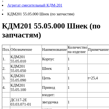
›
Агрегат смесительный КДМ-201
›
КДМ201 55.05.000 Шнек (по запчастям)
КДМ201 55.05.000 Шнек (по
запчастям)
Количество
Поз.
Обозначение
Наименование
Примечание
на изделие
КДМ201
1.
Корпус
1
55.05.010
КДМ201
2.
Шнек
1
55.05.050
КДМ201
3.
Цепь
1
t=25,4
55.05.090
КДМ201
4.
Привод
1
55.05.100
входит:
ДС117-2Е
звездочка
1
03.03.071-01