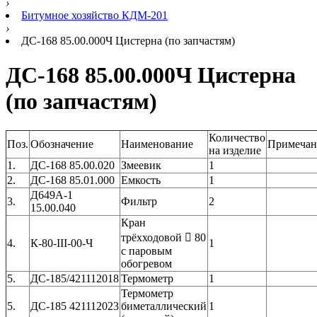
›
Битумное хозяйство КДМ-201
›
ДС-168 85.00.000Ч Цистерна (по запчастям)
ДС-168 85.00.000Ч Цистерна
(по запчастям)
Количество
Поз.
Обозначение
Наименование
Примечан
на изделие
1.
ДС-168 85.00.020
Змеевик
1
2.
ДС-168 85.01.000
Емкость
1
Д649А-1
3.
Фильтр
2
15.00.040
Кран
трёхходовой  80
4.
К-80-III-00-Ч
1
с паровым
обогревом
5.
ДС-185/421112018
Термометр
1
Термометр
5.
ДС-185 421112023
биметаллический
1