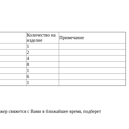
Количество на
Примечание
изделие
1
2
4
8
1
6
1
джер свяжется с Вами в ближайшее время, подберет