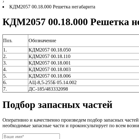
›
КДМ2057 00.18.000 Решетка негабарита
КДМ2057 00.18.000 Решетка н
Поз.
Обозначение
1.
КДМ2057 00.18.050
2.
КДМ2057 00.18.110
3.
КДМ2057 00.18.001
4.
КДМ2057 00.18.003
5.
КДМ2057 00.18.006
6.
АЦ-8,5-255Б 05.14.002
7.
ДС-185/483332098
Подбор запасных частей
Оперативно и качественно произведем подбор запасных частей
необходимые запасные части и проконсультирует по всем возн