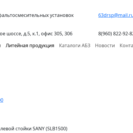
фальтосмесительных установок
63drsp@mail.r
ое шоссе, д.5, к.1, офис 305, 306
8(960) 822-92-8
и
Литейная продукция
Каталоги АБЗ
Новости
Конт
00
 левой стойки SANY (SLB1500)