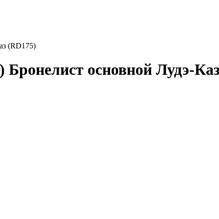
аз (RD175)
) Бронелист основной Лудэ-Ка