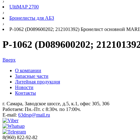
›
UltiMAP 2700
›
Бронелисты для АБЗ
›
Р-1062 (D089600202; 212101392) Бронелист основной MARI
Р-1062 (D089600202; 2121013
Вверх
О компании
Запасные части
Литейная продукция
Новости
Контакты
г. Самара, Заводское шоссе, д.5, к.1, офис 305, 306
Работаем: Пн.-Пт. с 8:30ч. по 17:00ч.
E-mail:
63drsp@mail.ru
8(960) 822-92-82