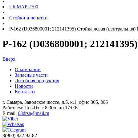
›
UltiMAP 2700
›
Стойки и лопатки
›
Р-162 (D036800001; 212141395) Стойка левая (центральная
Р-162 (D036800001; 21214139
Вверх
О компании
Запасные части
Литейная продукция
Новости
Контакты
г. Самара, Заводское шоссе, д.5, к.1, офис 305, 306
Работаем: Пн.-Пт. с 8:30ч. по 17:00ч.
E-mail:
63drsp@mail.ru
8(960) 822-92-82